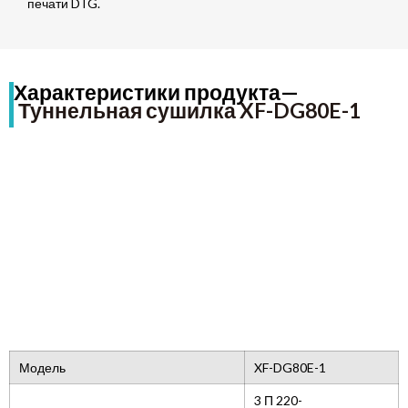
печати DTG.
Характеристики продукта—
Туннельная сушилка XF-DG80E-1
Модель
XF-DG80E-1
3 П 220-