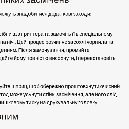
можуть знадобитися додаткові заходи:
ібника з принтера та замочіть її в спеціальному
на ніч.. Цей процес розчиняє засохлі чорнила та
щенням. Після замочування, промийте
йте йому повністю висохнути, і перевстановіть
уйте шприц, щоб обережно проштовхнути очисний
од може усунути стійкі засмічення, але його слід
лишковому тиску на друкувальну головку.
вним