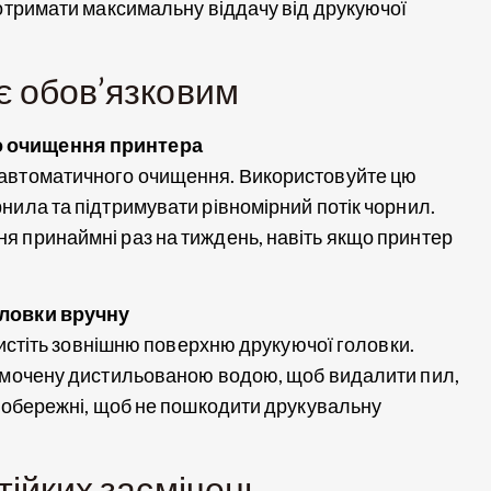
 отримати максимальну віддачу від друкуючої
є обов’язковим
о очищення принтера
 автоматичного очищення. Використовуйте цю
нила та підтримувати рівномірний потік чорнил.
я принаймні раз на тиждень, навіть якщо принтер
оловки вручну
очистіть зовнішню поверхню друкуючої головки.
 змочену дистильованою водою, щоб видалити пил,
е обережні, щоб не пошкодити друкувальну
тійких засмічень