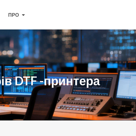
ПРО
ів DTF -принтера