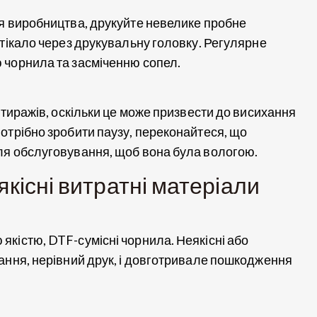
ля виробництва, друкуйте невелике пробне
отікало через друкувальну головку. Регулярне
 чорнила та засміченню сопел.
 тиражів, оскільки це може призвести до висихання
отрібно зробити паузу, переконайтеся, що
ля обслуговування, щоб вона була вологою.
кісні витратні матеріали
кістю, DTF-сумісні чорнила. Неякісні або
ання, нерівний друк, і довготривале пошкодження