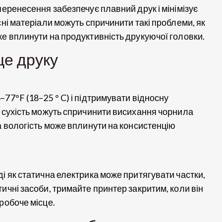
перенесення забезпечує плавний друк і мінімізує
сні матеріали можуть спричинити такі проблеми, як
же вплинути на продуктивність друкуючої головки.
ще друку
77°F (18–25 ° C) і підтримувати відносну
о сухість можуть спричинити висихання чорнила
а вологість може вплинути на консистенцію
і як статична електрика може притягувати частки,
ичні засоби, тримайте принтер закритим, коли він
робоче місце.