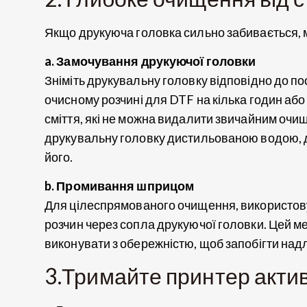
Якщо друкуюча головка сильно забивається, 
a. Замочування друкуючої головки
Зніміть друкувальну головку відповідно до пос
очисному розчині для DTF на кілька годин або 
сміття, які не можна видалити звичайним очи
друкувальну головку дистильованою водою, да
його.
b. Промивання шприцом
Для цілеспрямованого очищення, використов
розчин через сопла друкуючої головки. Цей мет
виконувати з обережністю, щоб запобігти над
3.Тримайте принтер акти