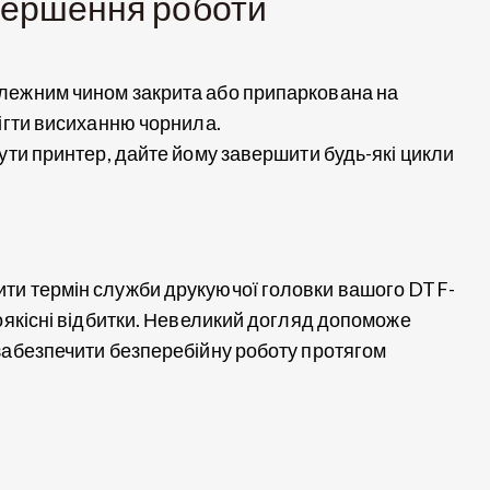
авершення роботи
лежним чином закрита або припаркована на
бігти висиханню чорнила.
ути принтер, дайте йому завершити будь-які цикли
ти термін служби друкуючої головки вашого DTF-
коякісні відбитки. Невеликий догляд допоможе
забезпечити безперебійну роботу протягом