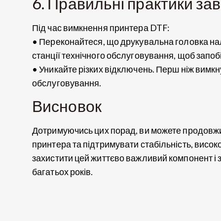
6. Правильні практики з
Під час вимкнення принтера DTF:
• Переконайтеся, що друкувальна головка на
станції технічного обслуговування, щоб запо
• Уникайте різких відключень. Перш ніж вимкн
обслуговування.
Висновок
Дотримуючись цих порад, ви можете продовжи
принтера та підтримувати стабільність, висо
захистити цей життєво важливий компонент і 
багатьох років.