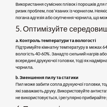
Використання сумісних плівок і порошків для 
ризик проблем, пов’язаних із чорнилом. Неякі
погана адгезія або скупчення чорнила, що мо
5. Оптимізуйте середови
a. Контроль температури та вологості
Підтримуйте кімнатну температуру в межах 64–
вологість 40-60%. Занадто сильний нагрів аб
всередині друкуючої головки, тоді як надмірн
чорнила.
b. Зменшення пилу та статики
Пил може забити сопла друкуючої головки, тод
які заважають друку. Використовуйте антистат
не використовується, і регулярно прибирайте 