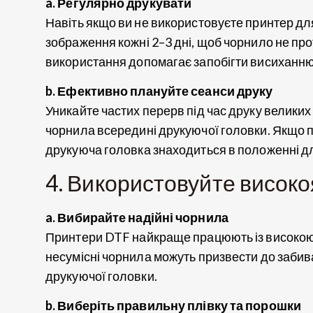
a. Регулярно друкувати
Навіть якщо ви не використовуєте принтер д
зображення кожні 2–3 дні, щоб чорнило не пр
використання допомагає запобігти висиханню
b. Ефективно плануйте сеанси друку
Уникайте частих перерв під час друку великих
чорнила всередині друкуючої головки. Якщо п
друкуюча головка знаходиться в положенні д
4. Використовуйте високоя
a. Вибирайте надійні чорнила
Принтери DTF найкраще працюють із високою я
несумісні чорнила можуть призвести до забив
друкуючої головки.
b. Виберіть правильну плівку та порошки