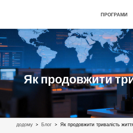
ПРОГРАМИ
Як продовжити три
>
>
Як продовжити тривалість житт
додому
Блог