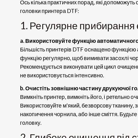
Ось кілька практичних порад, які допоможуть
головки принтера DTF:
1. Регулярне прибирання 
a. Використовуйте функцію автоматичног
Більшість принтерів DTF оснащено функцією
функцію регулярно, щоб вимивати засохлі чор
Рекомендується виконувати цей цикл очищенн
не використовується інтенсивно.
b. Очистіть зовнішню частину друкуючої г
Вимкніть принтер, вимкніть його, і ретельно 
Використовуйте м'який, безворсову тканину,
накопичення чорнила, або інше сміття. Будьт
головку.
2. Глибоке очищення від с