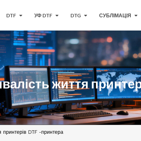
DTF
УФ DTF
DTG
СУБЛІМАЦІЯ
валість життя принтер
я принтерів DTF -принтера